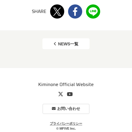
Twitter
Facebook
LINE
TOP
NEWS
MUSIC
Tsumugi’s STORY
PROFILE
LIVE/EVENT
NEWS一覧
GOODS
Kiminone Official Website
お問い合わせ
プライバシーポリシー
© MFIVE Inc.