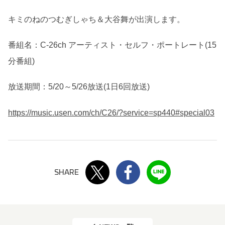
キミのねのつむぎしゃち＆
大谷舞が出演します。
番組名：C-26ch アーティスト・セルフ・ポートレート(15
分番組)
放送期間：5/20～5/26放送(1日6回放送)
TOP
NEWS
https://music.usen.com/ch/C26/
?service=sp440#special03
MUSIC
Tsumugi’s STORY
PROFILE
LIVE/EVENT
GOODS
Twitter
Facebook
LINE