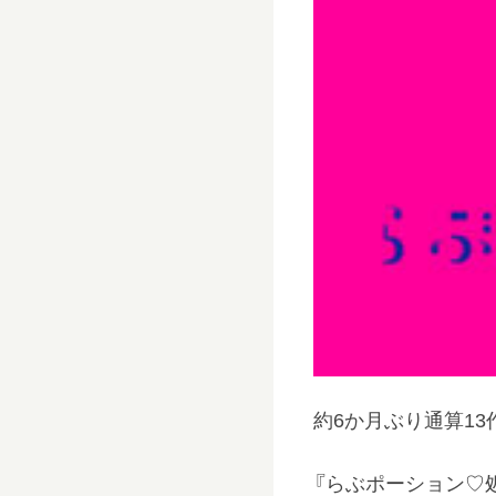
約6か月ぶり通算1
『らぶポーション♡