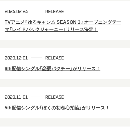
2024.02.24
RELEASE
TVアニメ『ゆるキャン△ SEASON３』オープニングテー
マ「レイドバックジャーニー」リリース決定！
TOP
NEWS
2023.12.01
RELEASE
MUSIC
Tsumugi’s STORY
6th配信シングル「恋愛パクチー」がリリース！
PROFILE
LIVE/EVENT
GOODS
2023.11.01
RELEASE
5th配信シングル「ぼくの初恋心拍論」がリリース！